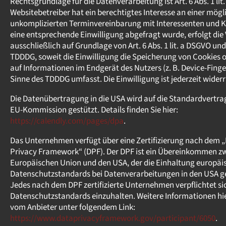
Rechtsgrundlage für die Datenverarbeitung ist Art. 6 Abs. 1 lit
Websitebetreiber hat ein berechtigtes Interesse an einer mögl
unkomplizierten Terminvereinbarung mit Interessenten und 
eine entsprechende Einwilligung abgefragt wurde, erfolgt die
ausschließlich auf Grundlage von Art. 6 Abs. 1 lit. a DSGVO und 
TDDDG, soweit die Einwilligung die Speicherung von Cookies o
auf Informationen im Endgerät des Nutzers (z. B. Device-Finge
Sinne des TDDDG umfasst. Die Einwilligung ist jederzeit widerr
Die Datenübertragung in die USA wird auf die Standardvertra
EU-Kommission gestützt. Details finden Sie hier:
https://calendly.com/pages/dpa
.
Das Unternehmen verfügt über eine Zertifizierung nach dem 
Privacy Framework“ (DPF). Der DPF ist ein Übereinkommen z
Europäischen Union und den USA, der die Einhaltung europäi
Datenschutzstandards bei Datenverarbeitungen in den USA ge
Jedes nach dem DPF zertifizierte Unternehmen verpflichtet sic
Datenschutzstandards einzuhalten. Weitere Informationen hie
vom Anbieter unter folgendem Link:
https://www.dataprivacyframework.gov/participant/6050
.