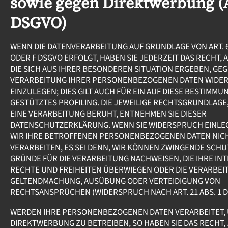
sowie gegen Direktwerbung (A
DSGVO)
WENN DIE DATENVERARBEITUNG AUF GRUNDLAGE VON ART. 6 AB
ODER F DSGVO ERFOLGT, HABEN SIE JEDERZEIT DAS RECHT,
DIE SICH AUS IHRER BESONDEREN SITUATION ERGEBEN, GEG
VERARBEITUNG IHRER PERSONENBEZOGENEN DATEN WIDE
EINZULEGEN; DIES GILT AUCH FÜR EIN AUF DIESE BESTIMMU
GESTÜTZTES PROFILING. DIE JEWEILIGE RECHTSGRUNDLAGE
EINE VERARBEITUNG BERUHT, ENTNEHMEN SIE DIESER
DATENSCHUTZERKLÄRUNG. WENN SIE WIDERSPRUCH EINLE
WIR IHRE BETROFFENEN PERSONENBEZOGENEN DATEN NIC
VERARBEITEN, ES SEI DENN, WIR KÖNNEN ZWINGENDE SCH
GRÜNDE FÜR DIE VERARBEITUNG NACHWEISEN, DIE IHRE IN
RECHTE UND FREIHEITEN ÜBERWIEGEN ODER DIE VERARBEI
GELTENDMACHUNG, AUSÜBUNG ODER VERTEIDIGUNG VON
RECHTSANSPRÜCHEN (WIDERSPRUCH NACH ART. 21 ABS. 1 D
WERDEN IHRE PERSONENBEZOGENEN DATEN VERARBEITET,
DIREKTWERBUNG ZU BETREIBEN, SO HABEN SIE DAS RECHT,