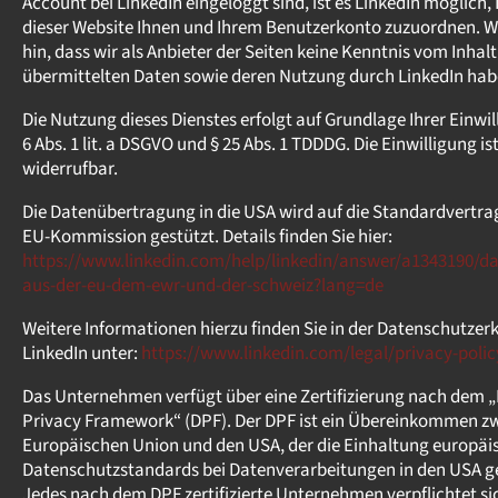
Account bei LinkedIn eingeloggt sind, ist es LinkedIn möglich,
dieser Website Ihnen und Ihrem Benutzerkonto zuzuordnen. W
hin, dass wir als Anbieter der Seiten keine Kenntnis vom Inhalt
übermittelten Daten sowie deren Nutzung durch LinkedIn hab
Die Nutzung dieses Dienstes erfolgt auf Grundlage Ihrer Einwil
6 Abs. 1 lit. a DSGVO und § 25 Abs. 1 TDDDG. Die Einwilligung ist
widerrufbar.
Die Datenübertragung in die USA wird auf die Standardvertra
EU-Kommission gestützt. Details finden Sie hier:
https://www.linkedin.com/help/linkedin/answer/a1343190/d
aus-der-eu-dem-ewr-und-der-schweiz?lang=de
Weitere Informationen hierzu finden Sie in der Datenschutzer
LinkedIn unter:
https://www.linkedin.com/legal/privacy-polic
Das Unternehmen verfügt über eine Zertifizierung nach dem 
Privacy Framework“ (DPF). Der DPF ist ein Übereinkommen z
Europäischen Union und den USA, der die Einhaltung europäi
Datenschutzstandards bei Datenverarbeitungen in den USA ge
Jedes nach dem DPF zertifizierte Unternehmen verpflichtet sic